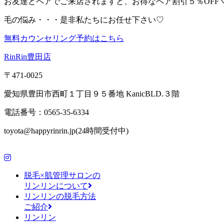
お友達とペアでご来店されますと、お得なペア割引５％OFF＼(^
毛の悩み・・・是非私たちにお任せ下さい♡
無料カウンセリング予約はこちら
RinRin豊田店
〒471-0025
愛知県豊田市西町１丁目９５番地 KanicBLD.３階
電話番号：0565-35-6334
toyota@happyrinrin.jp(24時間受付中)
脱毛×肌管理サロンの
リンリンについて
リンリンの脱毛方法
ご紹介
リンリン