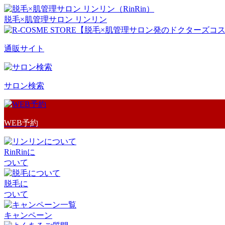
脱毛×肌管理サロン リンリン
通販サイト
サロン検索
WEB予約
RinRinに
ついて
脱毛に
ついて
キャンペーン