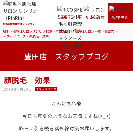
通販サイト
サロン検索
WEB予約
脱毛×肌管理サロン リンリン
脱毛×肌管理サロンリンリンTOP
>
全国の脱毛×肌管理サロン一覧
>
豊田店
>
スタッフブログ
>
顔脱毛 効果
豊田店｜スタッフブログ
顔脱毛 効果
2014年5月28日
スタッフブログ
こんにちわ✿
今日も真夏のようなお天気ですね(>_<)
昨日に引き続き紫外線対策お願いします。