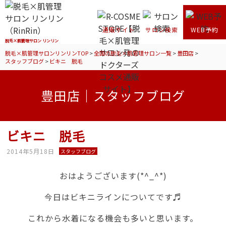
通販サイト
サロン検索
WEB予約
脱毛×肌管理サロン リンリン
脱毛×肌管理サロンリンリンTOP
>
全国の脱毛×肌管理サロン一覧
>
豊田店
>
スタッフブログ
>
ビキニ 脱毛
豊田店｜スタッフブログ
ビキニ 脱毛
2014年5月18日
スタッフブログ
おはようございます(*^_^*)
今日はビキニラインについてです♬
これから水着になる機会も多いと思います。