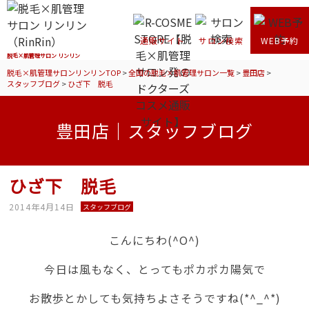
通販サイト
サロン検索
WEB予約
脱毛×肌管理サロン リンリン
脱毛×肌管理サロンリンリンTOP
>
全国の脱毛×肌管理サロン一覧
>
豊田店
>
スタッフブログ
>
ひざ下 脱毛
豊田店｜スタッフブログ
ひざ下 脱毛
2014年4月14日
スタッフブログ
こんにちわ(^O^)
今日は風もなく、とってもポカポカ陽気で
お散歩とかしても気持ちよさそうですね(*^_^*)