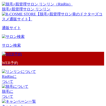
脱毛×肌管理サロン リンリン
通販サイト
サロン検索
WEB予約
RinRinに
ついて
脱毛に
ついて