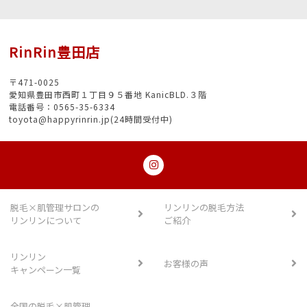
RinRin豊田店
〒471-0025
愛知県豊田市西町１丁目９５番地 KanicBLD.３階
電話番号：0565-35-6334
toyota@happyrinrin.jp(24時間受付中)
脱毛×肌管理サロンの
リンリンの脱毛方法
リンリンについて
ご紹介
リンリン
お客様の声
キャンペーン一覧
全国の脱毛×肌管理