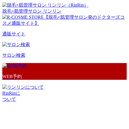
脱毛×肌管理サロン リンリン
通販サイト
サロン検索
WEB予約
RinRinに
ついて