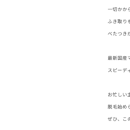
一切かか
ふき取り
べたつき
最新国産
スピーデ
お忙しい
脱毛始めら
ぜひ、こ