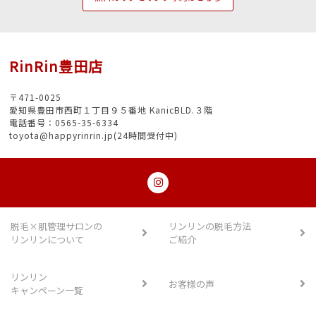
RinRin豊田店
〒471-0025
愛知県豊田市西町１丁目９５番地 KanicBLD.３階
電話番号：0565-35-6334
toyota@happyrinrin.jp(24時間受付中)
脱毛×肌管理サロンの
リンリンの脱毛方法
リンリンについて
ご紹介
リンリン
お客様の声
キャンペーン一覧