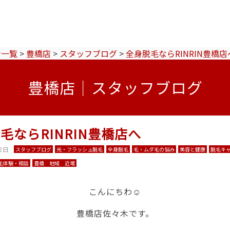
ン一覧
>
豊橋店
>
スタッフブログ
>
全身脱毛ならRINRIN豊橋店
豊橋店｜スタッフブログ
毛ならRINRIN豊橋店へ
2日
スタッフブログ
光・フラッシュ脱毛
全身脱毛
毛・ムダ毛の悩み
美容と健康
脱毛キ
毛体験・相談
豊橋 地域 近場
こんにちわ☺
豊橋店佐々木です。