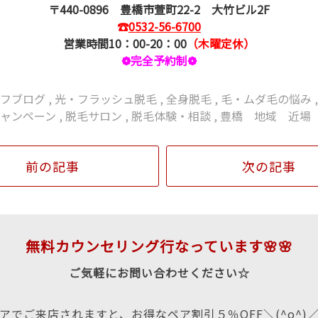
〒440-0896 豊橋市萱町22-2 大竹ビル2F
☎
0532-56-6700
営業時間10：00-20：00
（木曜定休）
❁完全予約制❁
ッフブログ
,
光・フラッシュ脱毛
,
全身脱毛
,
毛・ムダ毛の悩み
ャンペーン
,
脱毛サロン
,
脱毛体験・相談
,
豊橋 地域 近場
前の記事
次の記事
無料カウンセリング行なっています🌸🌸
ご気軽にお問い合わせください☆
アでご来店されますと、お得なペア割引５％OFF＼(^o^)