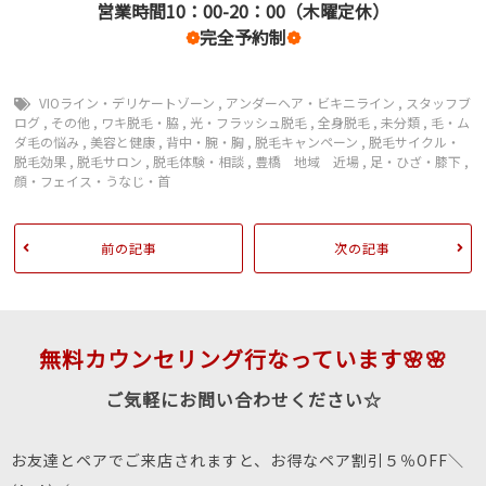
営業時間10：00-20：00（木曜定休）
❁
完全予約制
❁
VIOライン・デリケートゾーン
,
アンダーヘア・ビキニライン
,
スタッフブ
ログ
,
その他
,
ワキ脱毛・脇
,
光・フラッシュ脱毛
,
全身脱毛
,
未分類
,
毛・ム
ダ毛の悩み
,
美容と健康
,
背中・腕・胸
,
脱毛キャンペーン
,
脱毛サイクル・
脱毛効果
,
脱毛サロン
,
脱毛体験・相談
,
豊橋 地域 近場
,
足・ひざ・膝下
,
顔・フェイス・うなじ・首
前の記事
次の記事
無料カウンセリング行なっています🌸🌸
ご気軽にお問い合わせください☆
お友達とペアでご来店されますと、お得なペア割引５％OFF＼