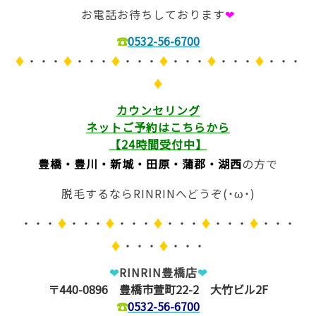
お電話お待ちしております
❤
☎
0532-56-6700
♦
・・・
♦
・・・
♦
・・・
♦
・・・
♦
・・・
♦
・・・
♦
カウンセリング
ネットご予約は
こちらから
【24時間受付中】
豊橋・豊川・新城・田原・蒲郡・湖西
の方で
脱毛するならRINRINへどうぞ(˙ω˙)
・・・
♦
・・・
♦
・・・
♦
・・・
♦
・・・
♦
・・・
♦
・・・
♦
・・・
❤
RINRIN豊橋店
❤
〒440-0896 豊橋市萱町22-2 大竹ビル2F
☎
0532-56-6700