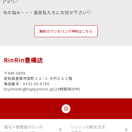
(^o^)／
毛の悩み・・・是非私たちにお任せ下さい♡
無料カウンセリング予約はこちら
RinRin豊橋店
〒440-0896
愛知県豊橋市萱町２２−２ 大竹ビル２階
電話番号：0532-56-6700
toyohashi@happyrinrin.jp(24時間受付中)
脱毛×肌管理サロンの
リンリンの脱毛方法