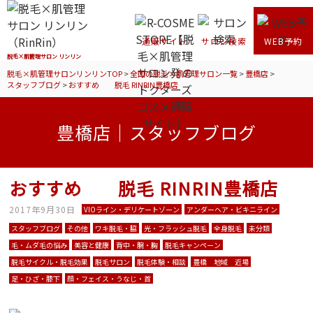
通販サイト
サロン検索
WEB予約
脱毛×肌管理サロン リンリン
脱毛×肌管理サロンリンリンTOP
>
全国の脱毛×肌管理サロン一覧
>
豊橋店
>
スタッフブログ
>
おすすめ 脱毛 RINRIN豊橋店
豊橋店｜スタッフブログ
おすすめ 脱毛 RINRIN豊橋店
2017年9月30日
VIOライン・デリケートゾーン
アンダーヘア・ビキニライン
スタッフブログ
その他
ワキ脱毛・脇
光・フラッシュ脱毛
全身脱毛
未分類
毛・ムダ毛の悩み
美容と健康
背中・腕・胸
脱毛キャンペーン
脱毛サイクル・脱毛効果
脱毛サロン
脱毛体験・相談
豊橋 地域 近場
足・ひざ・膝下
顔・フェイス・うなじ・首