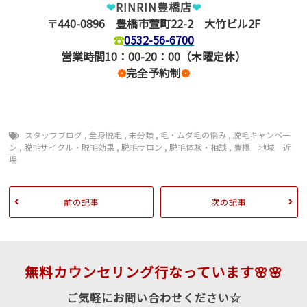
❤
RINRIN豊橋店
❤
〒440-0896 豊橋市萱町22-2 大竹ビル2F
☎
0532-56-6700
営業時間10：00-20：00（木曜定休）
❁
完全予約制
❁
スタッフブログ
,
全身脱毛
,
未分類
,
毛・ムダ毛の悩み
,
脱毛キャンペー
ン
,
脱毛サイクル・脱毛効果
,
脱毛サロン
,
脱毛体験・相談
,
豊橋 地域 近
場
前の記事
次の記事
無料カウンセリング行なっています🌸🌸
ご気軽にお問い合わせください☆