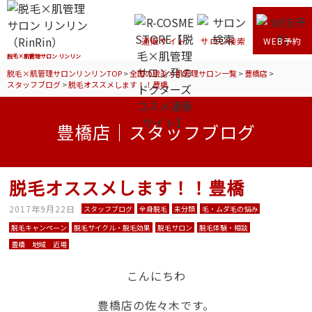
通販サイト
サロン検索
WEB予約
脱毛×肌管理サロン リンリン
脱毛×肌管理サロンリンリンTOP
>
全国の脱毛×肌管理サロン一覧
>
豊橋店
>
スタッフブログ
>
脱毛オススメします！！豊橋
豊橋店｜スタッフブログ
脱毛オススメします！！豊橋
2017年9月22日
スタッフブログ
全身脱毛
未分類
毛・ムダ毛の悩み
脱毛キャンペーン
脱毛サイクル・脱毛効果
脱毛サロン
脱毛体験・相談
豊橋 地域 近場
こんにちわ
豊橋店の佐々木です。