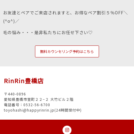
お友達とペアでご来店されますと、お得なペア割引５％OFF＼
(^o^)／
毛の悩み・・・是非私たちにお任せ下さい♡
無料カウンセリング予約はこちら
RinRin豊橋店
〒440-0896
愛知県豊橋市萱町２２−２ 大竹ビル２階
電話番号：0532-56-6700
toyohashi@happyrinrin.jp(24時間受付中)