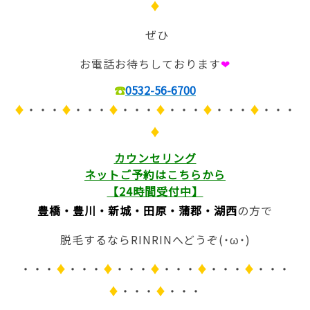
♦
ぜひ
お電話お待ちしております
❤
☎
0532-56-6700
♦
・・・
♦
・・・
♦
・・・
♦
・・・
♦
・・・
♦
・・・
♦
カウンセリング
ネットご予約は
こちらから
【24時間受付中】
豊橋・豊川・新城・田原・蒲郡・湖西
の方で
脱毛するならRINRINへどうぞ(˙ω˙)
・・・
♦
・・・
♦
・・・
♦
・・・
♦
・・・
♦
・・・
♦
・・・
♦
・・・