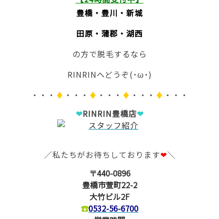
豊橋・豊川・新城
田原・蒲郡・湖西
の方で脱毛するなら
RINRINへどうぞ(˙ω˙)
・・・
♦
・・・
♦
・・・
♦
・・・
♦
・・・
❤
RINRIN豊橋店
❤
／私たちがお待ちしております
❤
＼
〒440-0896
豊橋市萱町22-2
大竹ビル2F
☎
0532-56-6700