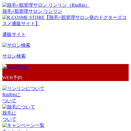
脱毛×肌管理サロン リンリン
通販サイト
サロン検索
WEB予約
RinRinに
ついて
脱毛に
ついて