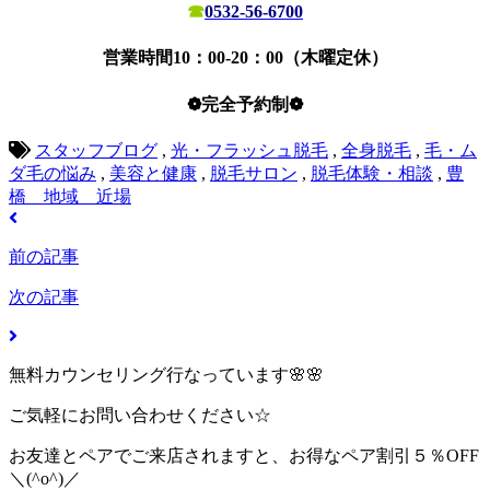
☎
0532-56-6700
営業時間10：00-20：00（木曜定休）
❁完全予約制❁
スタッフブログ
,
光・フラッシュ脱毛
,
全身脱毛
,
毛・ム
ダ毛の悩み
,
美容と健康
,
脱毛サロン
,
脱毛体験・相談
,
豊
橋 地域 近場
前の記事
次の記事
無料カウンセリング行なっています🌸🌸
ご気軽にお問い合わせください☆
お友達とペアでご来店されますと、お得なペア割引５％OFF
＼(^o^)／