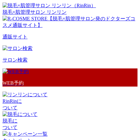
脱毛×肌管理サロン リンリン
通販サイト
サロン検索
WEB予約
RinRinに
ついて
脱毛に
ついて