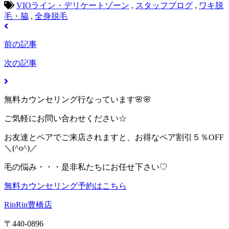
VIOライン・デリケートゾーン
,
スタッフブログ
,
ワキ脱
毛・脇
,
全身脱毛
前の記事
次の記事
無料カウンセリング行なっています🌸🌸
ご気軽にお問い合わせください☆
お友達とペアでご来店されますと、お得なペア割引５％OFF
＼(^o^)／
毛の悩み・・・是非私たちにお任せ下さい♡
無料カウンセリング予約はこちら
RinRin豊橋店
〒440-0896