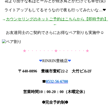
花より団子な私はビールとか焼き鳥とかだけでも幸せ(笑)
ライトアップもしてるそうなので夜も行ってみたいな…❤
→
カウンセリングのネットご予約はこちらから【即時予約】
←
お友達同士のご契約でさらにお得なペア割りも実施中☺
★・・・・・・・★・・・・・・・★
❤
RINRIN豊橋店
❤
〒440-0896 豊橋市萱町22-2 大竹ビル2F
☎
0532-56-6700
営業時間10：00-20：00（木曜定休）
❁完全予約制❁