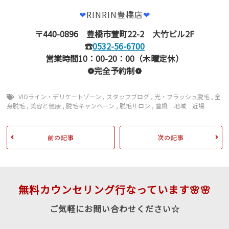
❤
RINRIN豊橋店
❤
〒440-0896 豊橋市萱町22-2 大竹ビル2F
☎
0532-56-6700
営業時間10：00-20：00（木曜定休）
❁完全予約制❁
VIOライン・デリケートゾーン
,
スタッフブログ
,
光・フラッシュ脱毛
,
全
身脱毛
,
美容と健康
,
脱毛キャンペーン
,
脱毛サロン
,
豊橋 地域 近場
前の記事
次の記事
無料カウンセリング行なっています🌸🌸
ご気軽にお問い合わせください☆