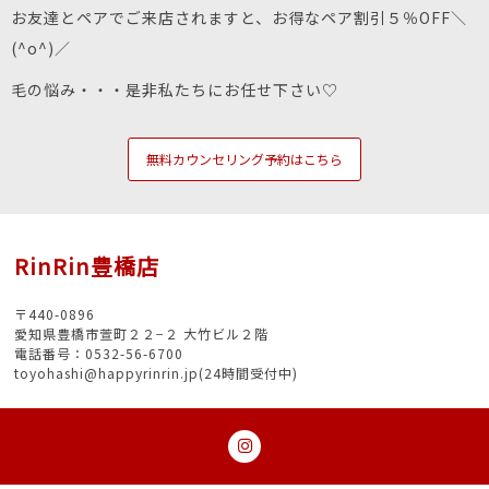
お友達とペアでご来店されますと、お得なペア割引５％OFF＼
(^o^)／
毛の悩み・・・是非私たちにお任せ下さい♡
無料カウンセリング予約はこちら
RinRin豊橋店
〒440-0896
愛知県豊橋市萱町２２−２ 大竹ビル２階
電話番号：0532-56-6700
toyohashi@happyrinrin.jp(24時間受付中)