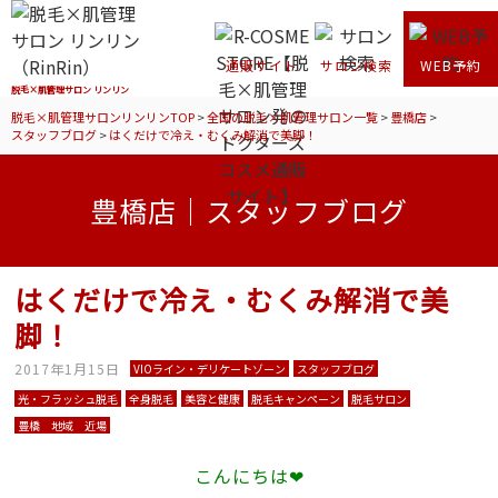
通販サイト
サロン検索
WEB予約
脱毛×肌管理サロン リンリン
脱毛×肌管理サロンリンリンTOP
>
全国の脱毛×肌管理サロン一覧
>
豊橋店
>
スタッフブログ
>
はくだけで冷え・むくみ解消で美脚！
豊橋店｜スタッフブログ
はくだけで冷え・むくみ解消で美
脚！
2017年1月15日
VIOライン・デリケートゾーン
スタッフブログ
光・フラッシュ脱毛
全身脱毛
美容と健康
脱毛キャンペーン
脱毛サロン
豊橋 地域 近場
こんにちは❤