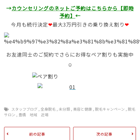
→
カウンセリングのネットご予約はこちらから【即時
予約】
←
今月も続行決定
❤
最大3万円引きの乗り換え割り
❤
お友達同士のご契約でさらにお得なペア割りも実施中
☺
スタッフブログ
,
全身脱毛
,
未分類
,
美容と健康
,
脱毛キャンペーン
,
脱毛
サロン
,
豊橋 地域 近場
前の記事
次の記事