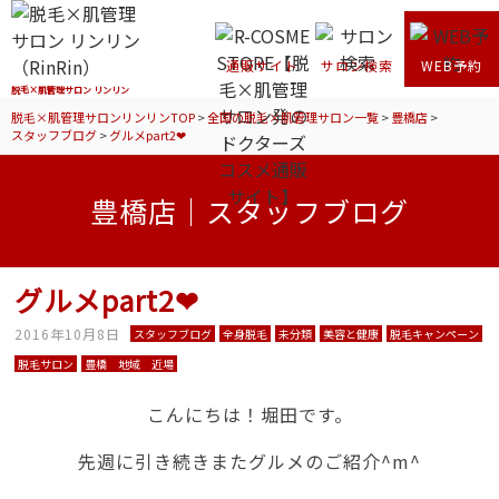
通販サイト
サロン検索
WEB予約
脱毛×肌管理サロン リンリン
脱毛×肌管理サロンリンリンTOP
>
全国の脱毛×肌管理サロン一覧
>
豊橋店
>
スタッフブログ
>
グルメpart2❤
豊橋店｜スタッフブログ
グルメpart2❤
2016年10月8日
スタッフブログ
全身脱毛
未分類
美容と健康
脱毛キャンペーン
脱毛サロン
豊橋 地域 近場
こんにちは！堀田です。
先週に引き続きまたグルメのご紹介^m^