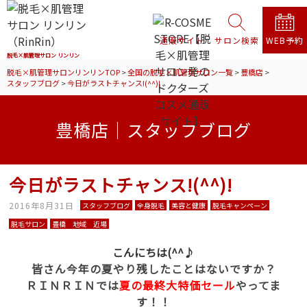
通販サイト
サロン検索
WEB予約
脱毛×肌管理サロン リンリン
脱毛×肌管理サロンリンリンTOP
>
全国の脱毛×肌管理サロン一覧
>
豊橋店
>
スタッフブログ
>
今日がラストチャンス!(^^)!
豊橋店｜スタッフブログ
今日がラストチャンス!(^^)!
2016年8月31日
スタッフブログ
全身脱毛
美容と健康
脱毛キャンペーン
脱毛サロン
豊橋 地域 近場
こんにちは(^^♪
皆さん今年の夏やり残したことはないですか？
ＲＩＮＲＩＮでは
夏の最終大特価セール
やってま
す！！