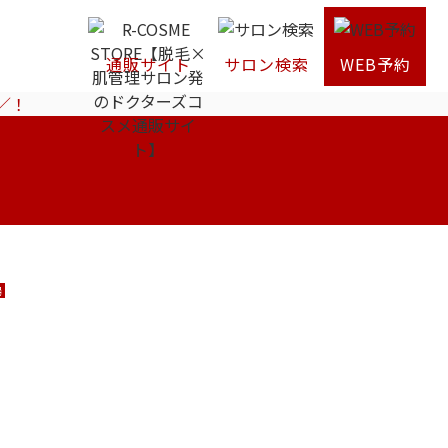
通販サイト
サロン検索
WEB予約
／！
場