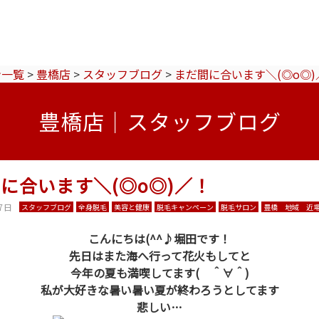
ン一覧
>
豊橋店
>
スタッフブログ
>
まだ間に合います＼(◎o◎)
豊橋店｜スタッフブログ
に合います＼(◎o◎)／！
7日
スタッフブログ
全身脱毛
美容と健康
脱毛キャンペーン
脱毛サロン
豊橋 地域 近
こんにちは(^^♪堀田です！
先日はまた海へ行って花火もしてと
今年の夏も満喫してます( ＾∀＾)
私が大好きな暑い暑い夏が終わろうとしてます
悲しい…