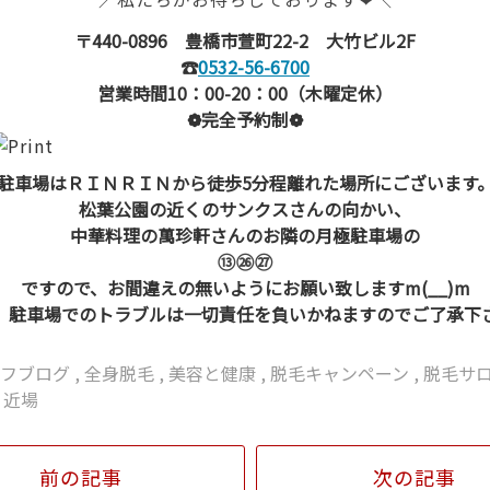
〒440-0896 豊橋市萱町22-2 大竹ビル2F
☎
0532-56-6700
営業時間10：00-20：00（木曜定休）
❁完全予約制❁
駐車場はＲＩＮＲＩＮから徒歩5分程離れた場所にございます
松葉公園の近くのサンクスさんの向かい、
中華料理の萬珍軒さんのお隣の月極駐車場の
⑬㉖㉗
ですので、お間違えの無いようにお願い致しますm(__)m
、駐車場でのトラブルは一切責任を負いかねますのでご了承下
ッフブログ
,
全身脱毛
,
美容と健康
,
脱毛キャンペーン
,
脱毛サ
 近場
前の記事
次の記事