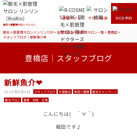
通販サイト
サロン検索
WEB予約
脱毛×肌管理サロン リンリン
脱毛×肌管理サロンリンリンTOP
>
全国の脱毛×肌管理サロン一覧
>
豊橋店
>
スタッフブログ
>
新鮮魚介❤
豊橋店｜スタッフブログ
新鮮魚介❤
2016年8月6日
スタッフブログ
全身脱毛
美容と健康
脱毛キャンペーン
脱毛サロン
豊橋 地域 近場
こんにちは( ＾∀＾)
堀田です♪