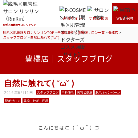
通販サイト
サロン検索
WEB予約
脱毛×肌管理サロン リンリン
脱毛×肌管理サロンリンリンTOP
>
全国の脱毛×肌管理サロン一覧
>
豊橋店
>
スタッフブログ
>
自然に触れて( ˘ω˘ )
豊橋店｜スタッフブログ
自然に触れて( ˘ω˘ )
2016年6月11日
スタッフブログ
全身脱毛
美容と健康
脱毛キャンペーン
脱毛サロン
豊橋 地域 近場
こんにちは⊂（＾ω＾）⊃