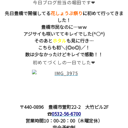
今日ブログ担当の堀田です❤
先日豊橋で開催してる
花しょうぶ祭り
に
初めて行ってきま
した！
豊橋市民なのに…ｗｗ
アジサイも咲いててキレイでした(^○^)
そのあと
ホタル
も見に行き…
こちらも初＼(◎o◎)／！
数は少なかったけどキレイで感動！！
初めてづくしの一日でした❤
〒440-0896 豊橋市萱町22-2 大竹ビル2F
☎
0532-56-6700
営業時間10：00-20：00（木曜定休）
完全予約制