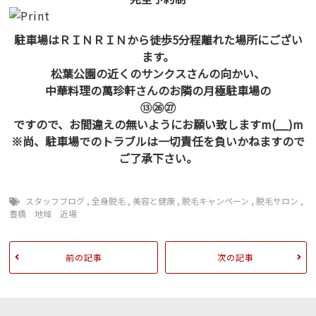
駐車場はＲＩＮＲＩＮから徒歩5分程離れた場所にござい
ます。
松葉公園の近くのサンクスさんの向かい、
中華料理の萬珍軒さんのお隣の月極駐車場の
⑬㉖㉗
ですので、お間違えの無いようにお願い致しますm(__)m
※尚、駐車場でのトラブルは一切責任を負いかねますので
ご了承下さい。
スタッフブログ
,
全身脱毛
,
美容と健康
,
脱毛キャンペーン
,
脱毛サロン
,
豊橋 地域 近場
前の記事
次の記事