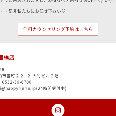
アでご来店されますと、お得なペア割引５％OFF＼(^o^)
・・是非私たちにお任せ下さい♡
無料カウンセリング予約はこちら
n豊橋店
96
橋市萱町２２−２ 大竹ビル２階
532-56-6700
hi@happyrinrin.jp(24時間受付中)