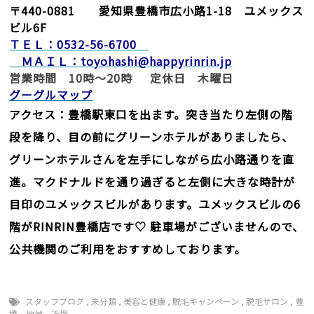
〒440-0881 愛知県豊橋市広小路1-18 ユメックス
ビル6F
ＴＥＬ：0532-56-6700
ＭＡＩＬ：toyohashi@happyrinrin.jp
営業時間 10時～20時 定休日 木曜日
グーグルマップ
アクセス：豊橋駅東口を出ます。突き当たり左側の階
段を降り、目の前にグリーンホテルがありましたら、
グリーンホテルさんを左手にしながら広小路通りを直
進。マクドナルドを通り過ぎると左側に大きな時計が
目印のユメックスビルがあります。ユメックスビルの6
階がRINRIN豊橋店です♡
駐車場がございませんので、
公共機関のご利用をおすすめしております。
スタッフブログ
,
未分類
,
美容と健康
,
脱毛キャンペーン
,
脱毛サロン
,
豊
橋 地域 近場