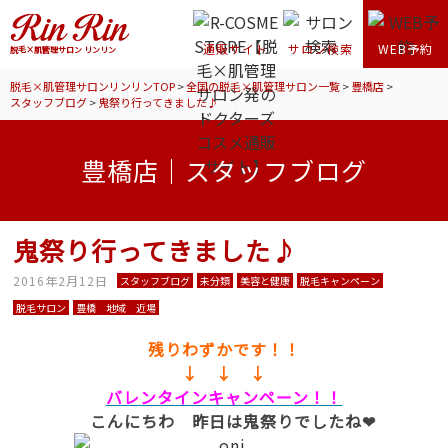
通販サイト
サロン検索
WEB予約
脱毛×肌管理サロン リンリン
脱毛×肌管理サロンリンリンTOP
>
全国の脱毛×肌管理サロン一覧
>
豊橋店
>
スタッフブログ
>
鬼祭り行ってきました♪
豊橋店｜スタッフブログ
鬼祭り行ってきました♪
2016年2月12日
スタッフブログ
未分類
美容と健康
脱毛キャンペーン
脱毛サロン
豊橋 地域 近場
残りわずかです！！
↓ ↓ ↓
バレンタインキャンペーン！！
こんにちわ 昨日は鬼祭りでしたね❤