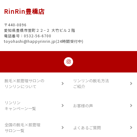
RinRin豊橋店
〒440-0896
愛知県豊橋市萱町２２−２ 大竹ビル２階
電話番号：0532-56-6700
toyohashi@happyrinrin.jp(24時間受付中)
脱毛×肌管理サロンの
リンリンの脱毛方法
リンリンについて
ご紹介
リンリン
お客様の声
キャンペーン一覧
全国の脱毛×肌管理
よくあるご質問
サロン一覧