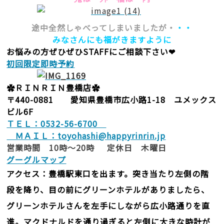
途中全然しゃべってしまいましたが・
・・
みなさんにも福がきますように
お悩みの方ぜひぜひSTAFFにご相談下さい❤
初回限定即時予約
✿ＲＩＮＲＩＮ豊橋店✿
〒440-0881 愛知県豊橋市広小路1-18 ユメックス
ビル6F
ＴＥＬ：0532-56-6700
ＭＡＩＬ：toyohashi@happyrinrin.jp
営業時間 10時～20時 定休日 木曜日
グーグルマップ
アクセス：豊橋駅東口を出ます。突き当たり左側の階
段を降り、目の前にグリーンホテルがありましたら、
グリーンホテルさんを左手にしながら広小路通りを直
進。マクドナルドを通り過ぎると左側に大きな時計が