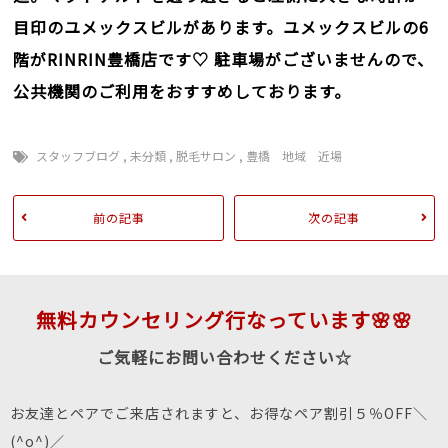
目印のユメックスビルがあります。ユメックスビルの6
階がRINRIN豊橋店です♡
駐車場がございませんので、
公共機関のご利用をおすすめしております。
スタッフブログ
,
未分類
,
脱毛サロン
,
豊橋 地域 近場
前の記事
次の記事
無料カウンセリング行なっています🌸🌸
ご気軽にお問い合わせください☆
お友達とペアでご来店されますと、お得なペア割引５％OFF＼
(^o^)／