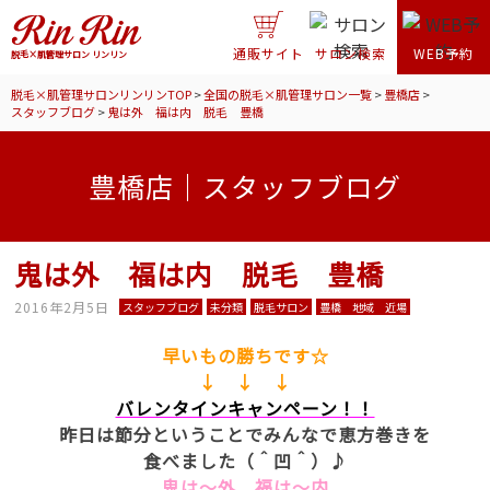
通販サイト
サロン検索
WEB予約
脱毛×肌管理サロン リンリン
脱毛×肌管理サロンリンリンTOP
>
全国の脱毛×肌管理サロン一覧
>
豊橋店
>
スタッフブログ
>
鬼は外 福は内 脱毛 豊橋
豊橋店｜スタッフブログ
鬼は外 福は内 脱毛 豊橋
2016年2月5日
スタッフブログ
未分類
脱毛サロン
豊橋 地域 近場
早いもの勝ちです☆
↓ ↓ ↓
バレンタインキャンペーン！！
昨日は節分ということでみんなで恵方巻きを
食べました（＾凹＾）♪
鬼は～外 福は～内