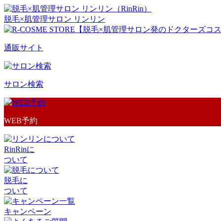
脱毛×肌管理サロン リンリン
通販サイト
サロン検索
WEB予約
RinRinに
ついて
脱毛に
ついて
キャンペーン