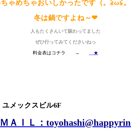
めちゃめちゃおいしかったです（。≧ω≦。
冬は鍋ですよね～❤
人もたくさんいて賑わってました
ぜひ行ってみてくださいねっ
料金表はコチラ →
★
8 ユメックスビル6F
ＡＩＬ：toyohashi@happyrinri