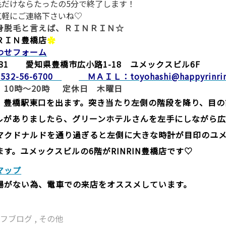
毛だけならたったの5分で終了します！
気軽にご連絡下さいね♡
身脱毛と言えば、ＲＩＮＲＩＮ☆
ＲＩＮ豊橋店
✿
わせフォーム
0881 愛知県豊橋市広小路1-18 ユメックスビル6F
532
-56-6700
ＭＡＩＬ：toyohashi@happyrinrin
 10時～20時 定休日 木曜日
：豊橋駅東口を出ます。突き当たり左側の階段を降り、目の
ルがありましたら、グリーンホテルさんを左手にしながら
マクドナルドを通り過ぎると左側に大きな時計が目印のユ
す。ユメックスビルの6階がRINRIN豊橋店です♡
マップ
場がない為、電車での来店をオススメしています。
ッフブログ
,
その他