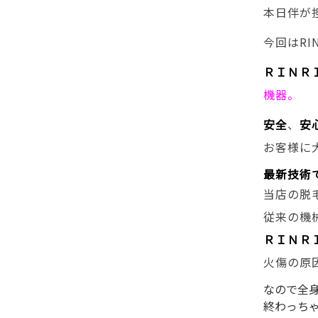
本日伴が担
今回はRI
ＲＩＮＲ
機器。
安全
、
安
お客様に
最新技術で
当店の脱
従来の機
ＲＩＮＲ
火傷の原
なので全
終わっち