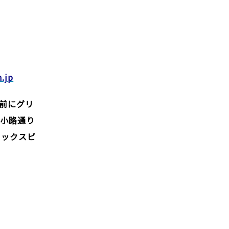
.jp
前にグリ
広小路通り
メックスビ