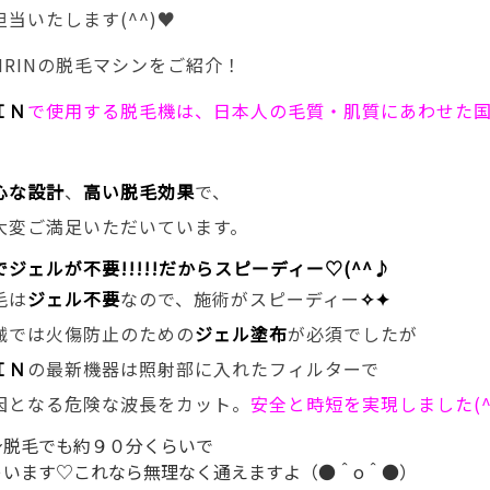
当いたします(^^)♥
NRINの脱毛マシンをご紹介！
ＩＮ
で使用する脱毛機は、日本人の毛質・肌質にあわせた
心な設計
、
高い脱毛効果
で、
大変ご満足いただいています。
ジェルが不要!!!!!だからスピーディー♡(^^♪
毛は
ジェル不要
なので、施術がスピーディー
✧✦
械では火傷防止のための
ジェル塗布
が必須でしたが
ＩＮ
の最新機器は照射部に入れたフィルターで
因となる危険な波長をカット。
安全と時短を実現しました(^
身脱毛でも約９０分くらいで
ゃいます♡これなら無理なく通えますよ（●＾o＾●）