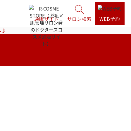
通販サイト
サロン検索
WEB予約
へ♪
。