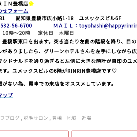
ＲＩＮ豊橋店
✿
わせフォーム
0881 愛知県豊橋市広小路1-18 ユメックスビル6F
532
-56-6700
ＭＡＩＬ：toyohashi@happyrinrin
 10時～20時 定休日 木曜日
：豊橋駅東口を出ます。突き当たり左側の階段を降り、目の
ルがありましたら、グリーンホテルさんを左手にしながら
マクドナルドを通り過ぎると左側に大きな時計が目印のユ
す。ユメックスビルの6階がRINRIN豊橋店です♡
場がない為、電車での来店をオススメしています。
マップ
ッフブログ
,
脱毛サロン
,
豊橋 地域 近場