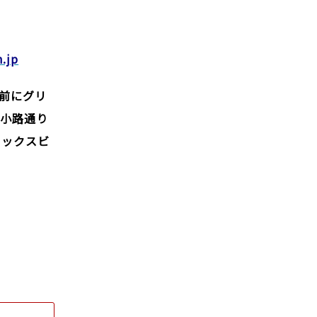
.jp
前にグリ
広小路通り
メックスビ