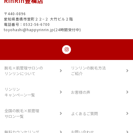
RinRin豊橋店
〒440-0896
愛知県豊橋市萱町２２−２ 大竹ビル２階
電話番号：0532-56-6700
toyohashi@happyrinrin.jp(24時間受付中)
脱毛×肌管理サロンの
リンリンの脱毛方法
リンリンについて
ご紹介
リンリン
お客様の声
キャンペーン一覧
全国の脱毛×肌管理
よくあるご質問
サロン一覧
無料カウンセリング
お問い合わせ