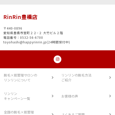
RinRin豊橋店
〒440-0896
愛知県豊橋市萱町２２−２ 大竹ビル２階
電話番号：0532-56-6700
toyohashi@happyrinrin.jp(24時間受付中)
脱毛×肌管理サロンの
リンリンの脱毛方法
リンリンについて
ご紹介
リンリン
お客様の声
キャンペーン一覧
全国の脱毛×肌管理
よくあるご質問