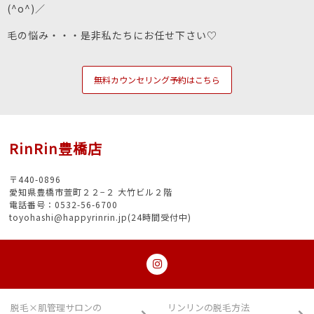
(^o^)／
毛の悩み・・・是非私たちにお任せ下さい♡
無料カウンセリング予約はこちら
RinRin豊橋店
〒440-0896
愛知県豊橋市萱町２２−２ 大竹ビル２階
電話番号：0532-56-6700
toyohashi@happyrinrin.jp(24時間受付中)
脱毛×肌管理サロンの
リンリンの脱毛方法