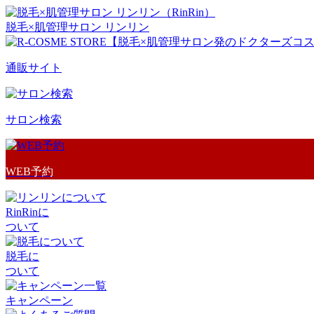
脱毛×肌管理サロン リンリン
通販サイト
サロン検索
WEB予約
RinRinに
ついて
脱毛に
ついて
キャンペーン