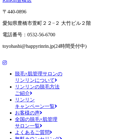
RinRin豊橋店
〒440-0896
愛知県豊橋市萱町２２−２ 大竹ビル２階
電話番号：0532-56-6700
toyohashi@happyrinrin.jp(24時間受付中)
脱毛×肌管理サロンの
リンリンについて
リンリンの脱毛方法
ご紹介
リンリン
キャンペーン一覧
お客様の声
全国の脱毛×肌管理
サロン一覧
よくあるご質問
無料カウンセリング