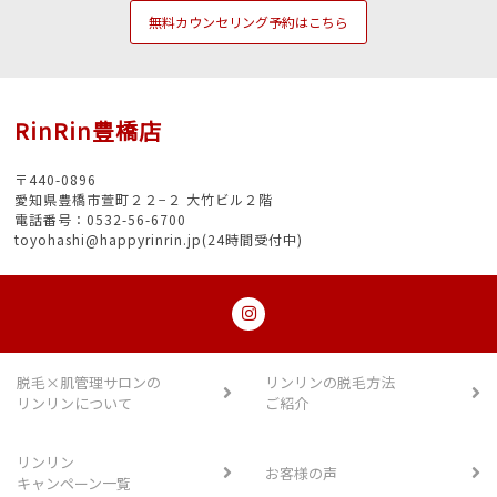
無料カウンセリング予約はこちら
RinRin豊橋店
〒440-0896
愛知県豊橋市萱町２２−２ 大竹ビル２階
電話番号：0532-56-6700
toyohashi@happyrinrin.jp(24時間受付中)
脱毛×肌管理サロンの
リンリンの脱毛方法
リンリンについて
ご紹介
リンリン
お客様の声
キャンペーン一覧