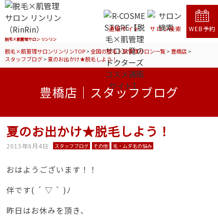
通販サイト
サロン検索
WEB予約
脱毛×肌管理サロン リンリン
脱毛×肌管理サロンリンリンTOP
>
全国の脱毛×肌管理サロン一覧
>
豊橋店
>
スタッフブログ
>
夏のお出かけ★脱毛しよう！
豊橋店｜スタッフブログ
夏のお出かけ★脱毛しよう！
2015年6月4日
スタッフブログ
その他
毛・ムダ毛の悩み
おはようございます！！
伴です( ´ ▽ ` )ﾉ
昨日はお休みを頂き、