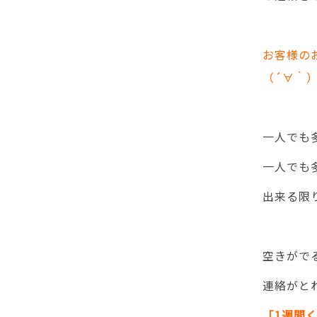
お客様の
（´∀｀
一人でも
一人でも
出来る限
空きがで
連絡がと
「1週間