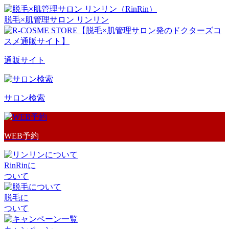
脱毛×肌管理サロン リンリン
通販サイト
サロン検索
WEB予約
RinRinに
ついて
脱毛に
ついて