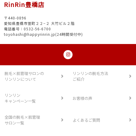
RinRin豊橋店
〒440-0896
愛知県豊橋市萱町２２−２ 大竹ビル２階
電話番号：0532-56-6700
toyohashi@happyrinrin.jp(24時間受付中)
脱毛×肌管理サロンの
リンリンの脱毛方法
リンリンについて
ご紹介
リンリン
お客様の声
キャンペーン一覧
全国の脱毛×肌管理
よくあるご質問
サロン一覧