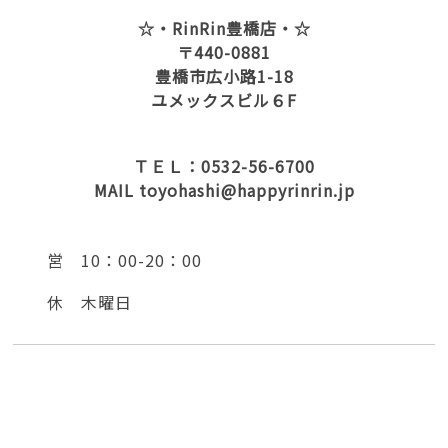
☆・RinRin豊橋店・☆
〒440-0881
豊橋市広小路1-18
ユメックスビル６F
ＴＥＬ：0532-56-6700
MAIL toyohashi@happyrinrin.jp
営 10：00-20：00
休 木曜日
脱毛 全身脱毛 豊橋市脱毛 サロン 豊橋市 脱毛
脇 足 ひざ下脱毛 脇脱毛 光脱毛 レーザー脱毛 激
安脱毛 脱毛 ランキング リンリン 脱毛価格 ブライ
ダル脱毛 ブライダル 結婚 毛穴キレイ 脱毛エステ