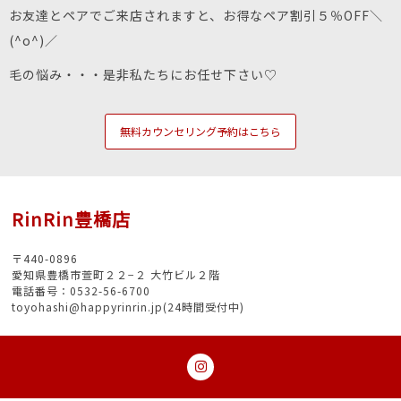
お友達とペアでご来店されますと、お得なペア割引５％OFF＼
(^o^)／
毛の悩み・・・是非私たちにお任せ下さい♡
無料カウンセリング予約はこちら
RinRin豊橋店
〒440-0896
愛知県豊橋市萱町２２−２ 大竹ビル２階
電話番号：0532-56-6700
toyohashi@happyrinrin.jp(24時間受付中)