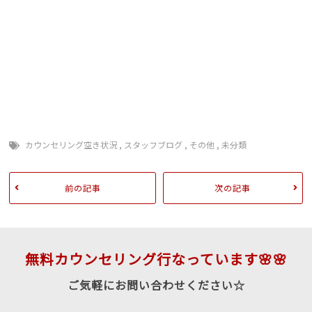
限 エルセーヌ ラ・セーヌ 早い 予約とれる 永久脱
毛 ニードル 全身無制限蒲郡 新城 豊橋 駅近 湖西
田原 徒歩 渥美線 駅前 豊川 三河可能 脱毛し放
題 長野市 全身脱毛なら リンリン 永久 予約 効
果 抜け 剛毛 間に合う
カウンセリング空き状況
,
スタッフブログ
,
その他
,
未分類
前の記事
次の記事
無料カウンセリング行なっています🌸🌸
ご気軽にお問い合わせください☆