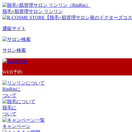
脱毛×肌管理サロン リンリン
通販サイト
サロン検索
WEB予約
RinRinに
ついて
脱毛に
ついて
キャンペーン