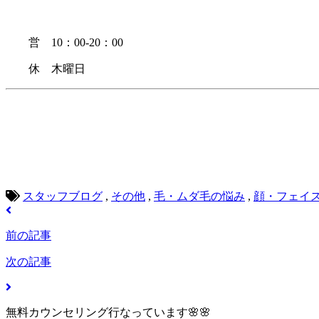
営 10：00-20：00
休 木曜日
脱毛 全身脱毛 豊橋市脱毛 サロン 豊橋市 脱毛 脇 足 ひざ下脱毛 脇脱毛 光
脱毛 ハナ下 鼻毛 処理 口コミ オススメサロン おすすめ脱毛サロン 脱毛キャン
穴 背中毛深い うなじ 胸 コンプレックス 肌 美白 ジェル 日焼け止め マツ
エルセーヌ ラ・セーヌ 早い 予約とれる 永久脱毛 ニードル 全身無制限蒲郡 新
スタッフブログ
,
その他
,
毛・ムダ毛の悩み
,
顔・フェイ
前の記事
次の記事
無料カウンセリング行なっています🌸🌸