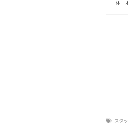
休 木
脱毛 全
毛 光脱
ブライダ
脱毛 フ
め脱毛サ
Ｏライン
毛 毛深
ックス 
ビング 
ート ビ
ーヌ 早
湖西 田
毛なら 
スタ