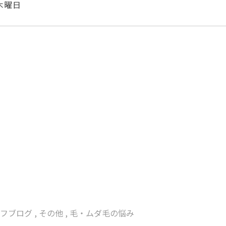
曜日
身脱毛 豊橋市脱毛 サロン 豊橋市 脱毛 脇 足 ひざ下
毛 レーザー脱毛 激安脱毛 脱毛 ランキング リンリン
ル脱毛 ブライダル 結婚 毛穴キレイ 脱毛エステ エステ
ェイシャル脱毛 ハナ下 鼻毛 処理 口コミ オススメサロ
ロン 脱毛キャンペーン 夏までに脱毛 Ｖライン脱毛 Ｉ
脱毛 全身脱毛安い 脱毛安い 脱毛が安い 愛知県脱毛 愛
い 毛 濃い 毛の悩み 顔 毛穴 背中毛深い うなじ 胸
肌 美白 ジェル 日焼け止め マツエク まつ毛長く 脱毛前
戸 脱毛 毛抜ける 夏に向けて 夏前に 毛深い ＴＢＣ
ーエスコート ミュゼ プラチナム 回数 無制限 エルセー
い 予約とれる 永久脱毛 ニードル 全身無制限蒲郡 新城 
原 徒歩 渥美線 駅前 豊川 三河可能 脱毛し放題 長野
リンリン 永久 予約 効果 抜け 剛毛 間に合う
ッフブログ
,
その他
,
毛・ムダ毛の悩み