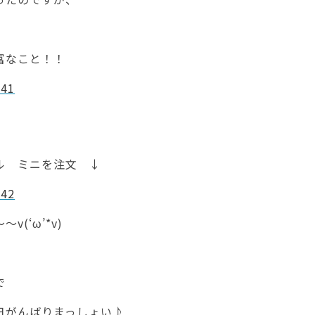
富なこと！！
ル ミニを注文 ↓
v(‘ω’*v)
で
日がんばりまっしょい♪