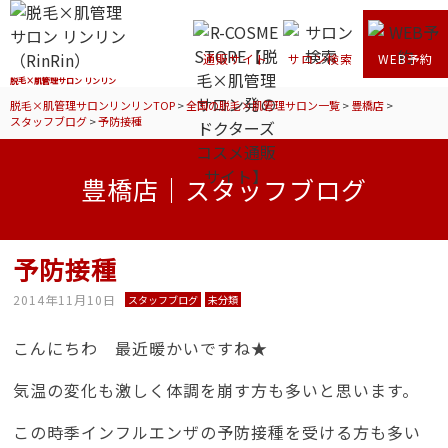
通販サイト
サロン検索
WEB予約
脱毛×肌管理サロン リンリン
脱毛×肌管理サロンリンリンTOP
>
全国の脱毛×肌管理サロン一覧
>
豊橋店
>
スタッフブログ
>
予防接種
豊橋店｜スタッフブログ
予防接種
2014年11月10日
スタッフブログ
未分類
こんにちわ 最近暖かいですね★
気温の変化も激しく体調を崩す方も多いと思います。
この時季インフルエンザの予防接種を受ける方も多い