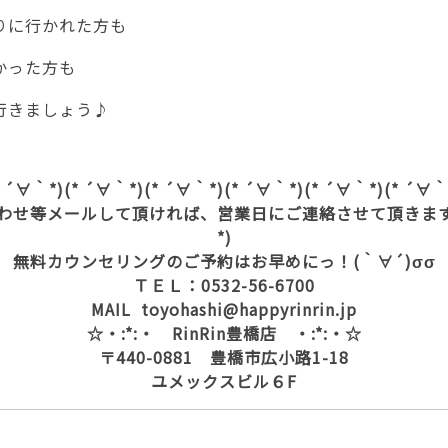
りに行かれた方も
かった方も
行きましょう♪
* ´∀｀*)(* ´∀｀*)(* ´∀｀*)(* ´∀｀*)(* ´∀｀*)(* ´∀｀
わせ等メールして頂ければ、営業日にご連絡させて頂きます(
*)
無料カウンセリングのご予約はお早めにっ！(｀∀´)σσ
ＴＥＬ：0532-56-6700
MAIL toyohashi@happyrinrin.jp
☆・:*:・ RinRin豊橋店 ・:*:・☆
〒440-0881 豊橋市広小路1-18
ユメックスビル６F
身脱毛 豊橋市脱毛 サロン 豊橋市 脱毛 脇 足 ひざ下