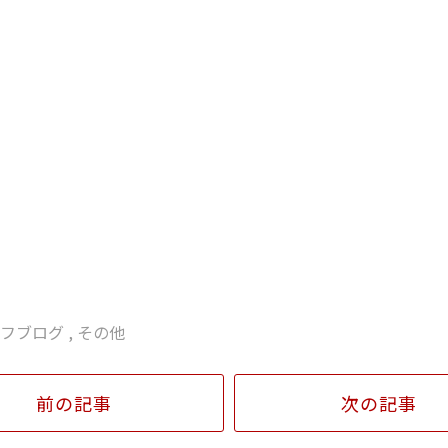
毛 レーザー脱毛 激安脱毛 脱毛 ランキング リンリン
ル脱毛 ブライダル 結婚 毛穴キレイ 脱毛エステ エステ
ェイシャル脱毛 ハナ下 鼻毛 処理 口コミ オススメサロ
ロン 脱毛キャンペーン 夏までに脱毛 Ｖライン脱毛 Ｉ
脱毛 全身脱毛安い 脱毛安い 脱毛が安い 愛知県脱毛 愛
い 毛 濃い 毛の悩み 顔 毛穴 背中毛深い うなじ 胸
肌 美白 ジェル 日焼け止め マツエク まつ毛長く 脱毛前
戸 脱毛 毛抜ける 夏に向けて 夏前に 毛深い ＴＢＣ
ーエスコート ミュゼ プラチナム 回数 無制限 エルセー
い 予約とれる 永久脱毛 ニードル 全身無制限蒲郡 新城 
原 徒歩 渥美線 駅前 豊川 三河可能 脱毛し放題 長野
リンリン 永久 予約 効果 抜け 剛毛 間に合う
ッフブログ
,
その他
前の記事
次の記事