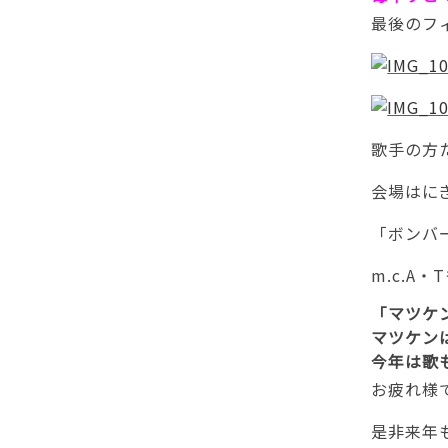
最後のフ
歌手の方
会場はに
「ボンバ
m.c.A
「マツケ
マツケン
今年は歌も
お疲れ様
是非来年