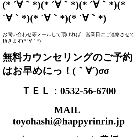
(* ´∀｀*)(* ´∀｀*)(* ´∀｀*)(*
´∀｀*)(* ´∀｀*)(* ´∀｀*)
お問い合わせ等メールして頂ければ、営業日にご連絡させて
頂きます(* ´∀｀*)
無料カウンセリングのご予約
はお早めにっ！(｀∀´)σσ
ＴＥＬ：0532-56-6700
MAIL
toyohashi@happyrinrin.jp