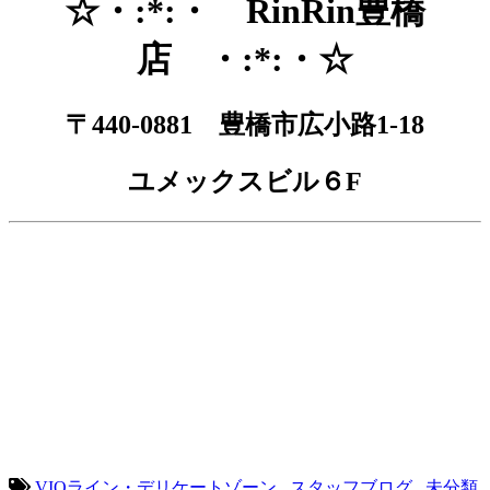
☆・:*:・ RinRin豊橋
店 ・:*:・☆
〒440-0881 豊橋市広小路1-18
ユメックスビル６F
脱毛 全身脱毛 豊橋市脱毛 サロン 豊橋市 脱毛 脇 足 ひざ下脱毛 脇脱毛
光脱毛 レーザー脱毛 激安脱毛 脱毛 ランキング リンリン 脱毛価格 ブライダ
ル脱毛 ブライダル 結婚 毛穴キレイ 脱毛エステ エステ 人気 顔脱毛 フェイ
シャル脱毛 ハナ下 鼻毛 処理 口コミ オススメサロン おすすめ脱毛サロン 脱
毛キャンペーン 夏までに脱毛 Ｖライン脱毛 Ｉライン脱毛 Ｏライン脱毛 全身脱
毛安い 脱毛安い 脱毛が安い 愛知県脱毛 愛知県 脱毛 毛深い 毛 濃い 毛の
悩み 顔 毛穴 背中毛深い うなじ 胸 コンプレックス 肌 美白 ジェル 日焼
け止め マツエク まつ毛長く 脱毛前に シェービング 戸 脱毛 毛抜ける 夏に
向けて 夏前に 毛深い ＴＢＣ ＢＳコート ビーエスコート ミュゼ プラチナ
ム 回数 無制限 エルセーヌ ラ・セーヌ 早い 予約とれる 永久脱毛 ニードル
全身無制限蒲郡 新城 豊橋 駅近 湖西 田原 徒歩 渥美線 駅前 豊川 三河可
能 脱毛し放題 長野市 全身脱毛なら リンリン 永久 予約 効果 抜け 剛毛
間に合う
VIOライン・デリケートゾーン
,
スタッフブログ
,
未分類