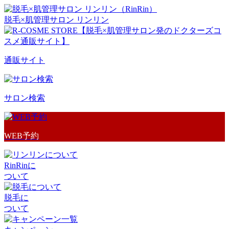
脱毛×肌管理サロン リンリン
通販サイト
サロン検索
WEB予約
RinRinに
ついて
脱毛に
ついて