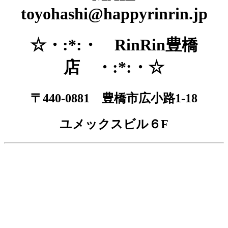
toyohashi@happyrinrin.jp
☆・:*:・ RinRin豊橋
店 ・:*:・☆
〒440-0881 豊橋市広小路1-18
ユメックスビル６F
脱毛 全身脱毛 豊橋市脱毛 サロン 豊橋市 脱毛 脇 足 ひざ下脱毛 脇脱毛
光脱毛 レーザー脱毛 激安脱毛 脱毛 ランキング リンリン 脱毛価格 ブライダ
ル脱毛 ブライダル 結婚 毛穴キレイ 脱毛エステ エステ 人気 顔脱毛 フェイ
シャル脱毛 ハナ下 鼻毛 処理 口コミ オススメサロン おすすめ脱毛サロン 脱
毛キャンペーン 夏までに脱毛 Ｖライン脱毛 Ｉライン脱毛 Ｏライン脱毛 全身脱
毛安い 脱毛安い 脱毛が安い 愛知県脱毛 愛知県 脱毛 毛深い 毛 濃い 毛の
悩み 顔 毛穴 背中毛深い うなじ 胸 コンプレックス 肌 美白 ジェル 日焼
け止め マツエク まつ毛長く 脱毛前に シェービング 戸 脱毛 毛抜ける 夏に
向けて 夏前に 毛深い ＴＢＣ ＢＳコート ビーエスコート ミュゼ プラチナ
ム 回数 無制限 エルセーヌ ラ・セーヌ 早い 予約とれる 永久脱毛 ニードル