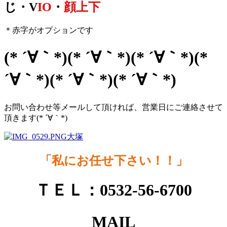
じ・V
IO
・
顔上下
＊赤字がオプションです
(* ´∀｀*)(* ´∀｀*)(* ´∀｀*)(*
´∀｀*)(* ´∀｀*)(* ´∀｀*)
お問い合わせ等メールして頂ければ、営業日にご連絡させて
頂きます(* ´∀｀*)
「私にお任せ下さい！！」
ＴＥＬ：0532-56-6700
MAIL