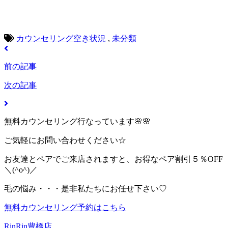
全身無制限蒲郡 新城 豊橋 駅近 湖西 田原 徒歩 渥美線 駅前 豊川 三河可
能 脱毛し放題 長野市 全身脱毛なら リンリン 永久 予約 効果 抜け 剛毛
間に合う
カウンセリング空き状況
,
未分類
前の記事
次の記事
無料カウンセリング行なっています🌸🌸
ご気軽にお問い合わせください☆
お友達とペアでご来店されますと、お得なペア割引５％OFF
＼(^o^)／
毛の悩み・・・是非私たちにお任せ下さい♡
無料カウンセリング予約はこちら
RinRin豊橋店