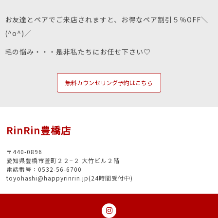
お友達とペアでご来店されますと、お得なペア割引５％OFF＼
(^o^)／
毛の悩み・・・是非私たちにお任せ下さい♡
無料カウンセリング予約はこちら
RinRin豊橋店
〒440-0896
愛知県豊橋市萱町２２−２ 大竹ビル２階
電話番号：0532-56-6700
toyohashi@happyrinrin.jp(24時間受付中)