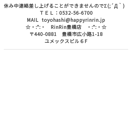
休み中連絡差し上げることができませんのでΣ(;´Д｀)
ＴＥＬ：0532-56-6700
MAIL toyohashi@happyrinrin.jp
☆・:*:・ RinRin豊橋店 ・:*:・☆
〒440-0881 豊橋市広小路1-18
ユメックスビル６F
脱毛 全身脱毛 豊橋市脱毛 サロン 豊橋市 脱毛
脇 足 ひざ下脱毛 脇脱毛 光脱毛 レーザー脱毛 激
安脱毛 脱毛 ランキング リンリン 脱毛価格 ブライ
ダル脱毛 ブライダル 結婚 毛穴キレイ 脱毛エステ
エステ 人気 顔脱毛 フェイシャル脱毛 ハナ下 鼻
毛 処理 口コミ オススメサロン おすすめ脱毛サロ
ン 脱毛キャンペーン 夏までに脱毛 Ｖライン脱毛 Ｉ
ライン脱毛 Ｏライン脱毛 全身脱毛安い 脱毛安い 脱
毛が安い 愛知県脱毛 愛知県 脱毛 毛深い 毛 濃
い 毛の悩み 顔 毛穴 背中毛深い うなじ 胸 コン
プレックス 肌 美白 ジェル 日焼け止め マツエク