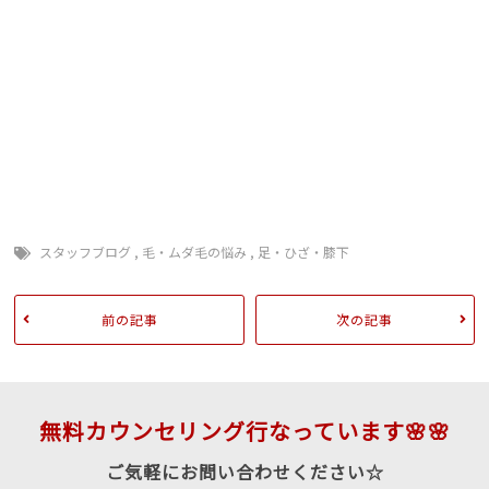
まつ毛長く 脱毛前に シェービング 戸 脱毛 毛抜け
る 夏に向けて 夏前に 毛深い ＴＢＣ ＢＳコー
ト ビーエスコート ミュゼ プラチナム 回数 無制
限 エルセーヌ ラ・セーヌ 早い 予約とれる 永久脱
毛 ニードル 全身無制限蒲郡 新城 豊橋 駅近 湖西
田原 徒歩 渥美線 駅前 豊川 三河可能 脱毛し放
題 長野市 全身脱毛なら リンリン 永久 予約 効
果 抜け 剛毛 間に合う
スタッフブログ
,
毛・ムダ毛の悩み
,
足・ひざ・膝下
前の記事
次の記事
無料カウンセリング行なっています🌸🌸
ご気軽にお問い合わせください☆