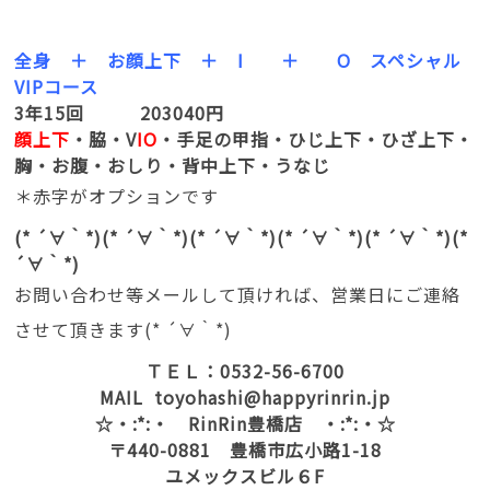
全身 ＋ お顔上下 ＋ I ＋ O スペシャル
VIPコース
3年15回 203040円
顔上下
・脇・V
IO
・手足の甲指・ひじ上下・ひざ上下・
胸・お腹・おしり・背中上下・うなじ
＊赤字がオプションです
(* ´∀｀*)(* ´∀｀*)(* ´∀｀*)(* ´∀｀*)(* ´∀｀*)(*
´∀｀*)
お問い合わせ等メールして頂ければ、営業日にご連絡
させて頂きます(* ´∀｀*)
ＴＥＬ：0532-56-6700
MAIL toyohashi@happyrinrin.jp
☆・:*:・ RinRin豊橋店 ・:*:・☆
〒440-0881 豊橋市広小路1-18
ユメックスビル６F