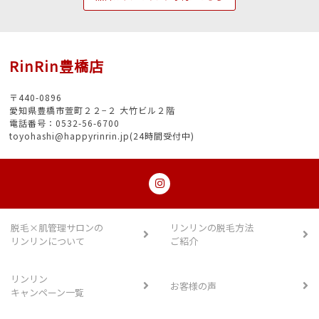
RinRin豊橋店
〒440-0896
愛知県豊橋市萱町２２−２ 大竹ビル２階
電話番号：0532-56-6700
toyohashi@happyrinrin.jp(24時間受付中)
脱毛×肌管理サロンの
リンリンの脱毛方法
リンリンについて
ご紹介
リンリン
お客様の声
キャンペーン一覧