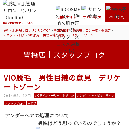
通販サイト
サロン検索
WEB予約
脱毛×肌管理サロン リンリン
脱毛×肌管理サロンリンリンTOP
>
全国の脱毛×肌管理サロン一覧
>
豊橋店
>
スタッフブログ
>
VIO脱毛 男性目線の意見 デリケートゾーン
豊橋店｜スタッフブログ
VIO脱毛 男性目線の意見 デリケ
ートゾーン
2014年9月12日
VIOライン・デリケートゾーン
アンダーヘア・ビキニライン
スタッフブログ
未分類
アンダーヘアの処理について
男性はどう思っているのでしょうか？