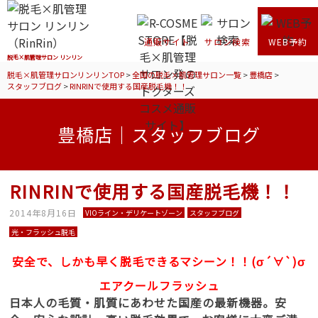
通販サイト
サロン検索
WEB予約
脱毛×肌管理サロン リンリン
脱毛×肌管理サロンリンリンTOP
>
全国の脱毛×肌管理サロン一覧
>
豊橋店
>
スタッフブログ
>
RINRINで使用する国産脱毛機！！
豊橋店｜スタッフブログ
RINRINで使用する国産脱毛機！！
2014年8月16日
VIOライン・デリケートゾーン
スタッフブログ
光・フラッシュ脱毛
安全で、しかも早く脱毛できるマシーン！！(σ´∀`)σ
エアクールフラッシュ
日本人の毛質・肌質にあわせた国産の最新機器。安