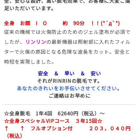
全、安心な設計、高い脱毛効果で、お客様に大変ご満
足いただいています。
全身 お顔 I O 約 90分 ！！(*´д`*)
従来の機械では火傷防止のためのジェル塗布が必須で
したが、
リンリン
の最新機器は照射部に入れたフィル
ターで火傷の原因となる危険な波長をカット。安全と
時短を実現しました。
安全 ＆ 早い ＆ 安い
それがRINRINの脱毛です。
あなたのきれいをお手伝いさせてください。
ご連絡はお早めに
☆全身脱毛 1年4回 62640円（税込）～
☆全身スペシャルVIPコース ３年15回☆
↑ ↑ フルオプション付 ２０３，０４０円
（税込）