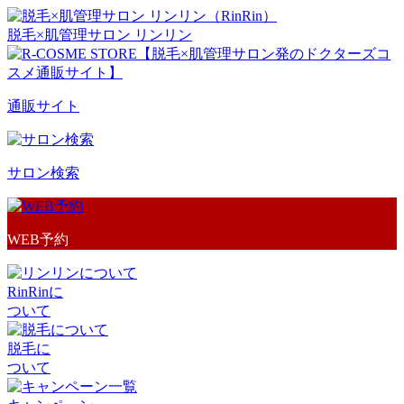
脱毛×肌管理サロン リンリン
通販サイト
サロン検索
WEB予約
RinRinに
ついて
脱毛に
ついて