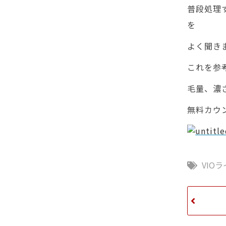
普段処理
を
よく聞きま
これを参
毛量、濃
無料カウ
VIO