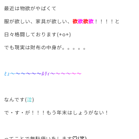
最近は物欲がやばくて
服が欲しい、家具が欲しい、
欲
欲
欲
欲
！！！！と
日々格闘しております(+o+)
でも現実は財布の中身が。。。。。
ﾋｭ～
～～
～
～～
ﾙ
ﾘｨ～
～
～～
～～
なんです(
泣
)
で・す・が！！！もう年末はしょうがない！
ってことで無駄使いをします
♡
(笑)