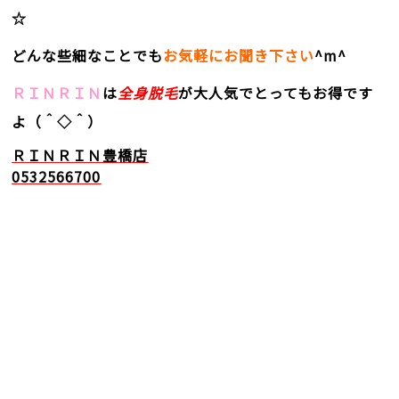
☆
どんな些細なことでも
お気軽にお聞き下さい
^m^
ＲＩＮＲＩＮ
は
全身脱毛
が大人気でとってもお得です
よ（＾◇＾）
ＲＩＮＲＩＮ豊橋店
0532566700