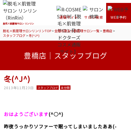
通販サイト
サロン検索
WEB予約
脱毛×肌管理サロン リンリン
脱毛×肌管理サロンリンリンTOP
>
全国の脱毛×肌管理サロン一覧
>
豊橋店
>
スタッフブログ
>
冬(^J^)
豊橋店｜スタッフブログ
冬(^J^)
2013年11月23日
スタッフブログ
未分類
おはようございます
(^○^)
昨夜うっかりソファーで眠ってしまいましたああ(-