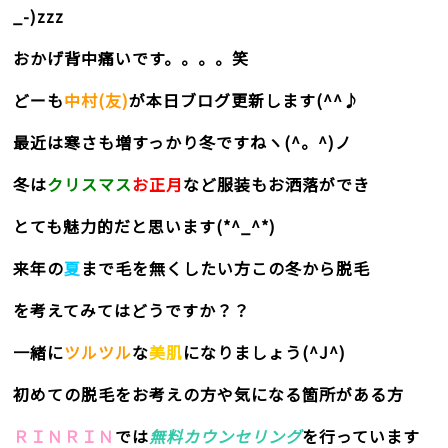
_-)zzz
おかげ背中痛いです。。。。笑
どーも
中村(友)
が本日ブログ更新します(^^♪
最近は寒さも増すっかり冬ですねヽ(^。^)ノ
冬は
クリスマス
お正月
など服装もお洒落ができ
とても魅力的だと思います(*^_^*)
来年の
夏
まで毛を無くしたい方この冬から脱毛
を考えてみてはどうですか？？
一緒に
ツルツル
な
美肌
になりましょう(^J^)
初めての脱毛をお考えの方や気になる箇所がある方
ＲＩＮＲＩＮ
では
無料カウンセリング
を行っています