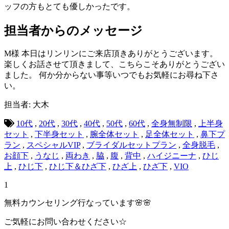
ッフの方もとても優しかったです。
担当者からのメッセージ
M様 本日はリンリンにご来店頂きありがとうございます。
楽しくお話させて頂きまして、こちらこそありがとうござい
ました。 何か分からない事等いつでもお気軽にお尋ね下さ
い。
担当者: 大木
10代
,
20代
,
30代
,
40代
,
50代
,
60代
,
全身無制限
,
上半身
セット
,
下半身セット
,
腕全体セット
,
足全体セット
,
鼻下プ
ラン
,
スペシャルVIP
,
ブライダルセットプラン
,
全身脱毛
,
お顔下
,
うなじ
,
両わき
,
脇
,
腹
,
背中
,
ハイジニーナ
,
ひじ
上
,
ひじ下
,
ひじ下＆ひざ下
,
ひざ上
,
ひざ下
,
VIO
1
無料カウンセリング行なっています🌸🌸
ご気軽にお問い合わせください☆