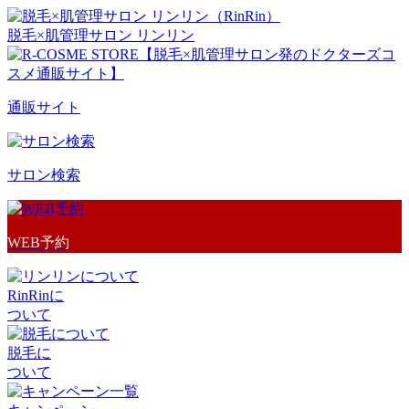
脱毛×肌管理サロン リンリン
通販サイト
サロン検索
WEB予約
RinRinに
ついて
脱毛に
ついて