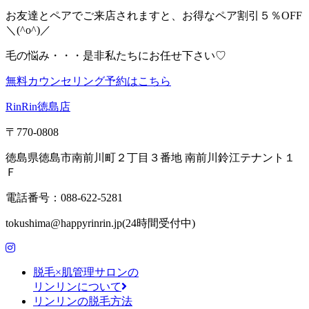
お友達とペアでご来店されますと、お得なペア割引５％OFF
＼(^o^)／
毛の悩み・・・是非私たちにお任せ下さい♡
無料カウンセリング予約はこちら
RinRin徳島店
〒770-0808
徳島県徳島市南前川町２丁目３番地 南前川鈴江テナント１
Ｆ
電話番号：088-622-5281
tokushima@happyrinrin.jp(24時間受付中)
脱毛×肌管理サロンの
リンリンについて
リンリンの脱毛方法