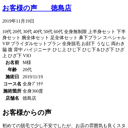
お客様の声 徳島店
2019年11月19日
10代
20代
30代
40代
50代
60代
全身無制限
上半身セット
下半
身セット
腕全体セット
足全体セット
鼻下プラン
スペシャル
VIP
ブライダルセットプラン
全身脱毛
お顔下
うなじ
両わき
脇
腹
背中
ハイジニーナ
ひじ上
ひじ下
ひじ下＆ひざ下
ひざ
上
ひざ下
VIO
お名前
M様
年齢
20代
施術日
2019/11/19
コース名
全身ﾌﾟﾗﾁﾅ
施術箇所
全身360度
店舗名
徳島店
お客様からの声
初めての脱毛で少し不安でしたが、お店の雰囲気も良くスタ